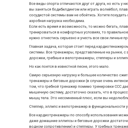
Все виды спорта отличаются друг от друга, но есть у н
вы заняться бодибилдингом или играть волейбол, плав
сосудистой системы вам не обойтись. Хотите похудеть
аэробная нагрузка необходима.
Если есть время и возможность, то можно бегать, плав
тренироваться в комфортных условиях, то правильное
нужно отнестись серьезно и учесть все свои личные п
Главная задача, которая стоит перед кардиотенажером
системы. Все тренажеры, представленные на рынке, с 
дорожки, гребные и велотренажеры, степперы и эллип
Но как поется в известной песне, этого мало.
Самую серьезную нагрузку и большее количество сжи
тренажеры и беговые дорожки (в случае очень интенсив
том, что гребной тренажер помимо тренировки ССС дае
мышечную систему, достаточно сказать, что в процесс
мышц тела. Это несомненный плюс, если вы недолюбли
Степпер, эллипс и велотренажер в функциональности 
Все кардиотренажеры по способу использования можн
даже домашние эллипсы и беговые дорожки достаточно
водном сопротивлении) и степперы. У гребных тренаж