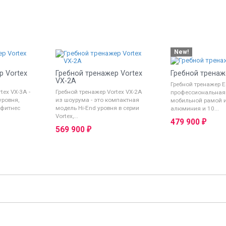
New!
р Vortex
Гребной тренажер Vortex
Гребной тренаж
VX-2A
Гребной тренажер E
tex VX-3A -
Гребной тренажер Vortex VX-2A
профессиональная
уровня,
из шоурума - это компактная
мобильной рамой и
 фитнес
модель Hi-End уровня в серии
алюминия и 10...
Vortex,...
479 900
₽
569 900
₽