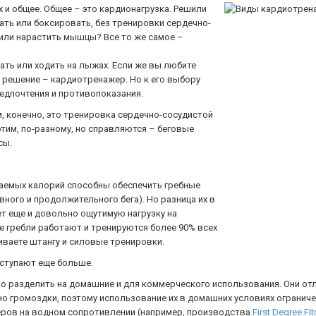
их и общее. Общее – это кардионагрузка. Решили
ать или боксировать, без тренировки сердечно-
 или нарастить мышцы? Все то же самое –
ать или ходить на лыжах. Если же вы любите
 решение – кардиотренажер. Но к его выбору
редпочтения и противопоказания.
, конечно, это тренировка сердечно-сосудистой
этим, по-разному, но справляются – беговые
сы.
гаемых калорий способны обеспечить гребные
ного и продолжительного бега). Но разница их в
т еще и довольно ощутимую нагрузку на
е гребли работают и тренируются более 90% всех
ваете штангу и силовые тренировки.
уступают еще больше.
о разделить на домашние и для коммерческого использования. Они от
 громоздки, поэтому использование их в домашних условиях ограниче
еров на водном сопротивлении (например, производства
First Degree Fi