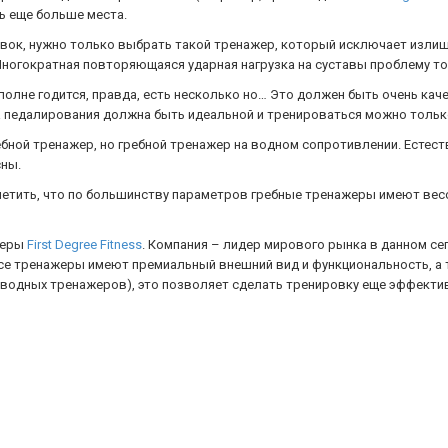
ь еще больше места.
вок, нужно только выбрать такой тренажер, который исключает излишн
Многократная повторяющаяся ударная нагрузка на суставы проблему тол
олне годится, правда, есть несколько но… Это должен быть очень кач
а педалирования должна быть идеальной и тренироваться можно тольк
ребной тренажер, но гребной тренажер на водном сопротивлении. Есте
сны.
етить, что по большинству параметров гребные тренажеры имеют весо
жеры
First Degree Fitness
. Компания – лидер мирового рынка в данном сегм
 все тренажеры имеют премиальный внешний вид и функциональность, а
 водных тренажеров), это позволяет сделать тренировку еще эффекти