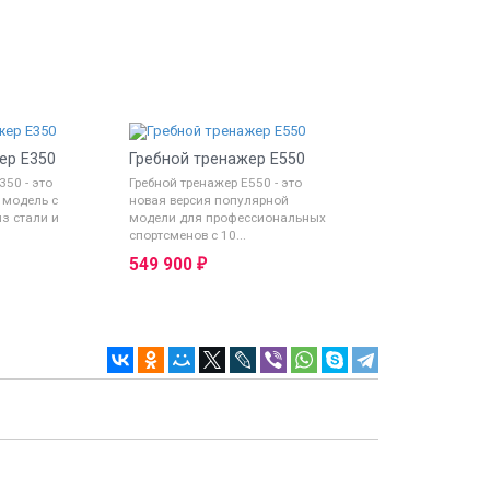
ер E350
Гребной тренажер E550
350 - это
Гребной тренажер E550 - это
 модель с
новая версия популярной
з стали и
модели для профессиональных
спортсменов с 10...
549 900
₽