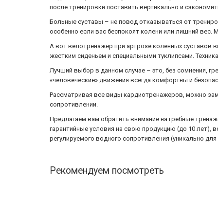
после тренировки поставить вертикально и сэкономит
Больные суставы – не повод отказываться от трениро
особенно если вас беспокоят колени или лишний вес. 
А вот велотренажер при артрозе коленных суставов вп
жестким сиденьем и специальными туклипсами. Техник
Лучший выбор в данном случае – это, без сомнения, г
«человеческие» движения всегда комфортны и безопа
Рассматривая все виды кардиотренажеров, можно зам
сопротивлении.
Предлагаем вам обратить внимание на гребные трена
гарантийные условия на свою продукцию (до 10 лет),
регулируемого водного сопротивления (уникально для
Рекомендуем посмотреть