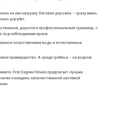
юю на них нагрузку. Беговая дорожка – сразу мимо,
ько усугубит.
ественный, дорогой и профессиональный тренажер, с
о под наблюдением врача.
ственное сопротивление воды и естественные
мое преимущество. А среди гребных – на водном
енте. First Degree Fitness предлагает лучшие
 также оснащены запатентованной системой
внее.