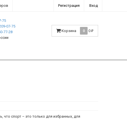
еров
Регистрация
Вход
7-75
209-07-75
Корзина
0
0
₽
0-77-28
оссии
, что спорт – это только для избранных, для