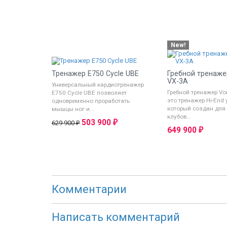
New!
Тренажер E750 Cycle UBE
Гребной тренаже
VX-3A
Универсальный кардиотренажер
Гребной тренажер Vor
E750 Cycle UBE позволяет
это тренажер Hi-End 
одновременно проработать
который создан для
мышцы ног и...
клубов...
503 900
₽
629 900
₽
649 900
₽
Комментарии
Написать комментарий