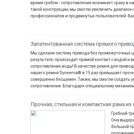
время гребли - сопротивление возникает сразу в н
такой конструкции, мы смогли увеличить диапазон
профессионалов и продвинутых пользователей. Важ
Запатентованная система прямого привода
Мы сделали систему привода без промежуточных ц
результате, происходит прямой контакт с водой и 
сопротивление воды! В качестве ремня для приво
нашего ремня Dyneema® в 15 раз превышает прочно
совершенно бесшумен. Также, мы смогли создать 
сопротивление. Благодаря специальному механизму
Прочная, стильная и компактная рама из
Гребной тр
Она выдерж
большой пр
положении.