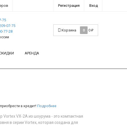
еров
Регистрация
Вход
7-75
209-07-75
Корзина
0
0
₽
0-77-28
оссии
 СКИДКИ
АРЕНДА
приобрести в кредит!
Подробнее
р Vortex VX-2A из шоурума - это компактная
овня в серии Vortex, которая создана для