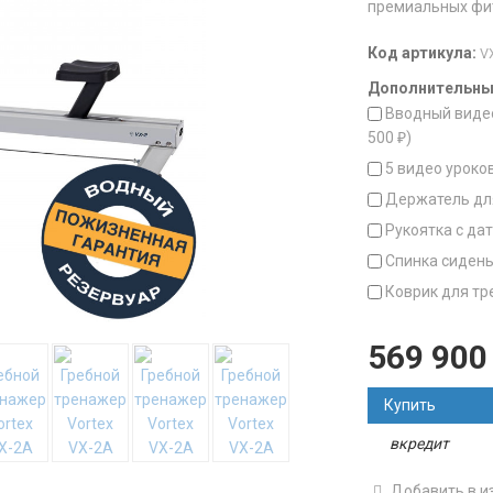
премиальных фит
Код артикула:
V
Дополнительные
Вводный видео 
500
₽
)
5 видео уроков
Держатель для
Рукоятка с да
Спинка сидень
Коврик для тр
569 90
Купить
вкредит
Добавить в и