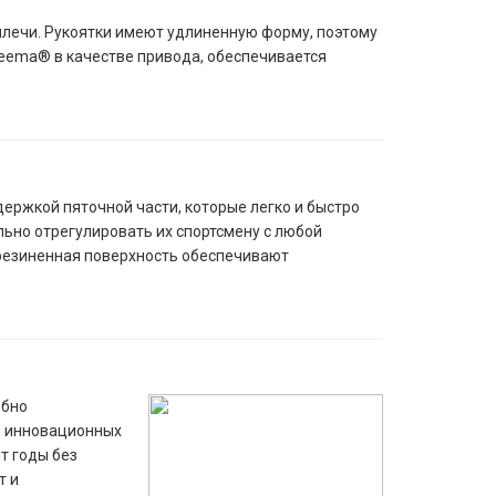
 плечи. Рукоятки имеют удлиненную форму, поэтому
neema® в качестве привода, обеспечивается
держкой пяточной части, которые легко и быстро
льно отрегулировать их спортсмену с любой
орезиненная поверхность обеспечивают
обно
е, инновационных
т годы без
т и