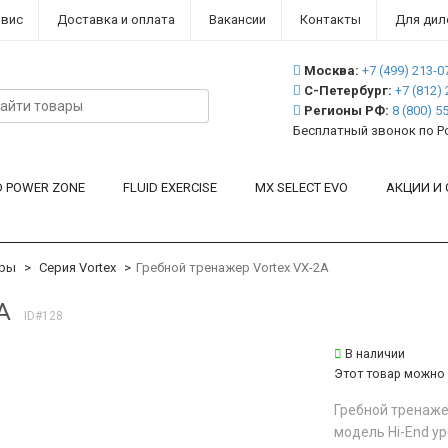
рвис
Доставка и оплата
Вакансии
Контакты
Для дил
Москва:
+7 (499)
213-0
С-Петербург:
+7 (812)
Регионы РФ:
8 (800)
55
Бесплатный звонок по Р
D POWER ZONE
FLUID EXERCISE
MX SELECT EVO
АКЦИИ И
еры
Серия Vortex
Гребной тренажер Vortex VX-2A
A
ID#128
В наличии
Этот товар можно 
Гребной тренаже
модель Hi-End ур