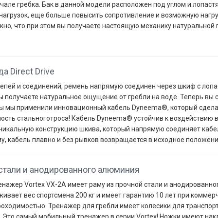
ачале гребка. Бак в данной модели расположен под углом и лопас
 нагрузок, еще больше повысить сопротивление и возможную нагру
но, что при этом вы получаете настоящую механику натуральной 
 Direct Drive
епей и соединений, ремень напрямую соединен через шкиф с лопа
вы получаете натуральное ощущение от гребли на воде. Теперь вы
ды мы применили инновационный кабель Dyneema®, который сделан
сть стальноготроса! Кабель Dyneema® устойчив к воздействию вод
уникальную конструкцию шкива, который напрямую соединяет каб
, кабель плавно и без рывков возвращается в исходное положени
 стали и анодированного алюминия
енажер Vortex VX-2А имеет раму из прочной стали и анодированно
ивает вес спортсмена 200 кг и имеет гарантию 10 лет при коммер
оходимостью. Тренажер для гребли имеет колесики для транспорт
 Это самый мобильный тренажер в серии Vortex! Ножки имеют нак