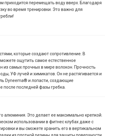
тям приходится перемещать воду вверх. Благодаря
зку во время тренировки. Это важно для
гребли!
стями, которые создают сопротивление. В
 сможете ощутить самое естественное
 из самых прочных в мире волокон. Прочность
ы, УФ лучей и химикатов. Он не растягивается и
ель Dyneema® и лопасти, создающие
е после последней фазы гребка.
го алюминия. Это делает ее максимально крепкой.
ческом использовании в фитнес клубах даже с
ировки и вы сможете хранить его в вертикальном
ладки из плотной резины для защиты поверхности