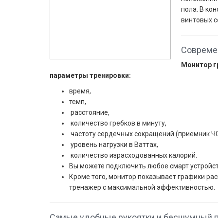
пола. В ко
винтовых с
Совреме
Монитор г
параметры тренировки:
время,
темп,
расстояние,
количество гребков в минуту,
частоту сердечных сокращений (приемник Ч
уровень нагрузки в Ваттах,
количество израсходованных калорий.
Вы можете подключить любое смарт устройст
Кроме того, монитор показывает графики рас
тренажер с максимальной эффективностью.
Самые удобные рукоятки и бесшумный