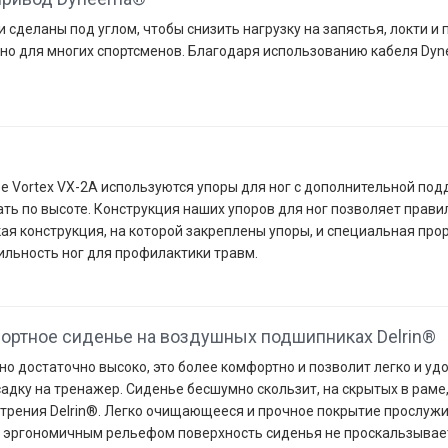
сделаны под углом, чтобы снизить нагрузку на запястья, локти и
но для многих спортсменов. Благодаря использованию кабеля Dy
е Vortex VX-2А используются упоры для ног с дополнительной под
ть по высоте. Конструкция наших упоров для ног позволяет прави
ая конструкция, на которой закреплены упоры, и специальная пр
льность ног для профилактики травм.
ортное сиденье на воздушных подшипниках Delrin®
о достаточно высоко, это более комфортно и позволит легко и уд
садку на тренажер. Сиденье бесшумно скользит, на скрытых в рам
рения Delrin®. Легко очищающееся и прочное покрытие прослужи
с эргономичным рельефом поверхность сиденья не проскальзывае