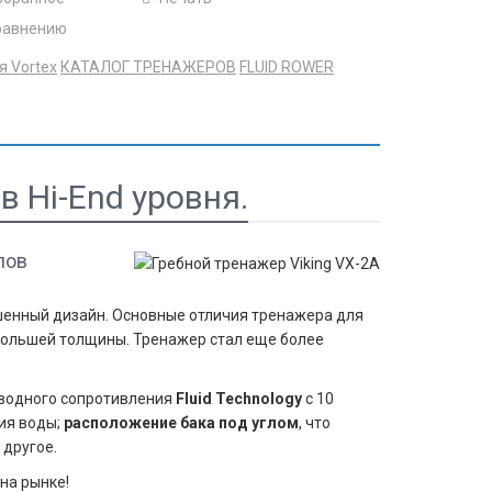
равнению
я Vortex
КАТАЛОГ ТРЕНАЖЕРОВ
FLUID ROWER
в Hi-End уровня.
лов
ршенный дизайн. Основные отличия тренажера для
ь большей толщины. Тренажер стал еще более
 водного сопротивления
Fluid Technology
с 10
ия воды;
расположение бака под углом
, что
 другое.
на рынке!