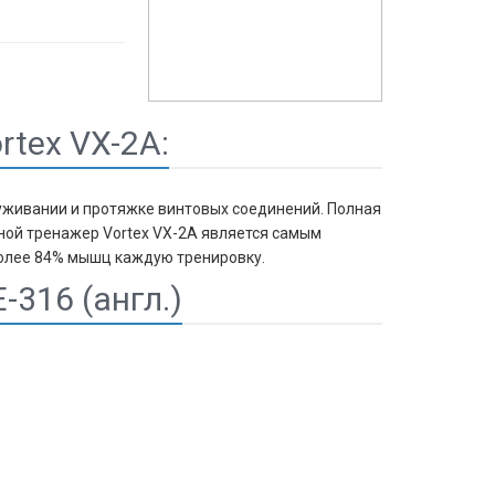
tex VX-2А:
луживании и протяжке винтовых соединений. Полная
бной тренажер Vortex VX-2А является самым
более 84% мышц каждую тренировку.
-316 (англ.)