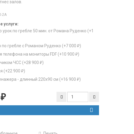
нес залов.
X-2A
 услуги:
урок по гребле 50 мин. от Романа Руденко (+
1
 по гребле с Романом Руденко (+
7 000
₽
)
 телефона на мониторы FDF (+
10 900
₽
)
тчиком ЧСС (+
28 900
₽
)
я (+
22 900
₽
)
енажера - длинный 220х90 см (+
16 900
₽
)
0
₽
збранное
Печать