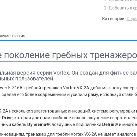
Добавить к с
Категории:
Сери
кументация
ое поколение гребных тренажеро
ильная версия серии Vortex. Он создан для фитнес за
льных пользователей.
ower E-316А, гребной тренажер Vortex VX-2А добавил к нему сове
н, сделав его более современным и усилили раму, используя стал
X-2А несколько запатентованных инноваций: система регулировки
t Drive
, которая дает вам наиболее полное ощущение сопротивлен
очный кабель
Dyneema®
; воздушные подшипники
Delrin®
и многое
нновациям, тренажер для гребли Vortex VX-2А не имеет аналогов 